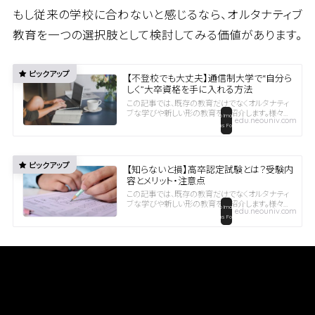
もし従来の学校に合わないと感じるなら、オルタナティブ
教育を一つの選択肢として検討してみる価値があります。
【不登校でも大丈夫】通信制大学で“自分ら
しく”大卒資格を手に入れる方法
この記事では、既存の教育だけでなくオルタナティ
ブな学びや新しい形の教育をご紹介します。様々な
edu.neouniv.com
教育の選択肢をお届けしますので、ぜひご覧くださ
い。学校に行けなかった自分でも、大学に進学でき
るって本当？「毎日の学校がつらい」「不登校だった
から大学...
【知らないと損】高卒認定試験とは？受験内
容とメリット・注意点
この記事では、既存の教育だけでなくオルタナティ
ブな学びや新しい形の教育をご紹介します。様々な
edu.neouniv.com
教育の選択肢をお届けしますので、ぜひご覧くださ
い。高卒認定試験（高等学校卒業程度認定試験）と
は？「高校を卒業していないけど、大学や専門学校
に進学した...