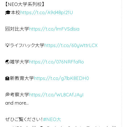
【NEO大学系列校】
🎓本校
https://t.co/A9d48pI21U
🆚対比大学
https://t.co/lmFVSdlsia
💡ライフハック大学
https://t.co/60yWttrLCX
🌏雑学大学
https://t.co/076NRFfaRo
🏫新教育大学
https://t.co/g7lbK8EDH0
💭考察大学
https://t.co/WL8CAfJAyI
and more…
ぜひご覧ください！
#NEO大