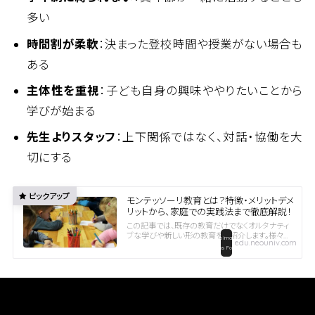
多い
時間割が柔軟
：決まった登校時間や授業がない場合も
ある
主体性を重視
：子ども自身の興味ややりたいことから
学びが始まる
先生よりスタッフ
：上下関係ではなく、対話・協働を大
切にする
モンテッソーリ教育とは？特徴・メリットデメ
リットから、家庭での実践法まで徹底解説！
この記事では、既存の教育だけでなくオルタナティ
ブな学びや新しい形の教育をご紹介します。様々な
edu.neouniv.com
教育の選択肢をお届けしますので、ぜひご覧くださ
い。世界のリーダーも学んだ！モンテッソーリ教育と
は？Googleのラリー・ペイジやAmazonのジェフ...