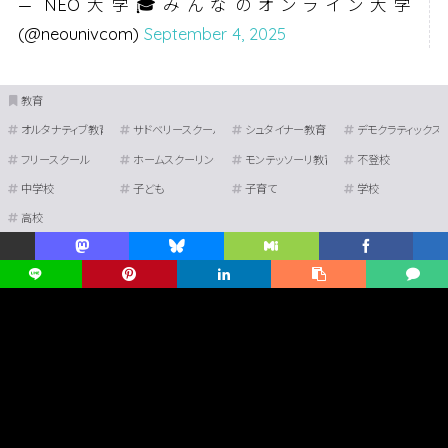
— NEO大学🎓みんなのオンライン大学
(@neounivcom)
September 4, 2025
教育
オルタナティブ教育
サドベリースクール
シュタイナー教育
デモクラティックス
フリースクール
ホームスクーリング
モンテッソーリ教育
不登校
中学校
子ども
子育て
学校
高校