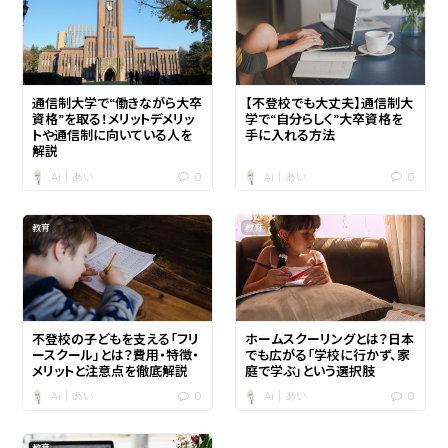
通信制大学で“働きながら大卒
【不登校でも大丈夫】通信制大
資格”を取る！メリットデメリッ
学で“自分らしく”大卒資格を
トや通信制に向いている人を
手に入れる方法
解説
0
0
Ai｜あい
Ai｜あい
教育
教育
不登校の子どもを支える「フリ
ホームスクーリングとは？日本
ースクール」とは？費用・特徴・
でも広がる「学校に行かず、家
メリットと注意点を徹底解説
庭で学ぶ」という選択肢
0
0
Ai｜あい
Ai｜あい
教育